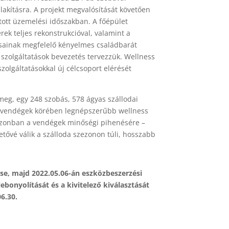
alakításra. A projekt megvalósítását követően
tott üzemelési időszakban. A főépület
erek teljes rekonstrukcióval, valamint a
rásainak megfelelő kényelmes családbarát
ú szolgáltatások bevezetés tervezzük. Wellness
zolgáltatásokkal új célcsoport elérését
 meg, egy 248 szobás, 578 ágyas szállodai
 a vendégek körében legnépszerűbb wellness
 szezonban a vendégek minőségi pihenésére –
etővé válik a szálloda szezonon túli, hosszabb
se, majd 2022.05.06-án eszközbeszerzési
bonyolítását és a kivitelező kiválasztását
6.30.