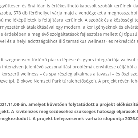
együttesen és önállóan is értékesíthető kapcsolt szobák kerülnek ki
szoba, 578 db férőhellyel várja majd a vendégeket a meghosszabbí
lusú melléképületek is felújításra kerülnek. A szobák és a közösségi t
környezetének átalakításával egy modern, a kor igényeknek és elvá
ése érdekében a meglévő szolgáltatások fejlesztése mellett új típus
el és a helyi adottságokhoz illő tematikus wellness- és rekreációs s
ldi szegmensen történő piacra lépése és gyors integrációja valósul
 intenzíven jelenlévő szezonalitási problémák enyhítése céljából
 A korszerű wellness – és spa részleg alkalmas a tavaszi – és őszi
ve (pl. Biokovo Nemzeti Park túralehetőségei). A projekt révén leh
21.11.08-án, amelyet követően folytatódott a projekt előkészíté
t. A kivitelezés megkezdéséhez szükséges hatósági eljárások le
megkezdődött. A projekt befejezésének várható időpontja 2026.0