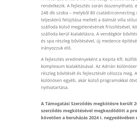
rendelkezik. A fejlesztés során összenyitható, 
248 db szoba – melyből 80 családi/connecting 
teljeskörű felújítása mellett a dalmát villa stí
szálloda külső megjelenésének frissítésével, 
szálloda kerül kialakításra. A vendégkör bővít
és spa részleg bővítésével, új medence építésév
irányozzuk elő.
A fejlesztés eredményeként a Kepita Kft. külfö
komplexum kialakításával. Az Adrián különösen
részleg bővítését és fejlesztését célozza meg.
különösen egyéb, akár külső programokkal ötvöz
nyitvatartása.
A Támogatási Szerződés megkötésre került 20
szerződés megkötésével megkezdődött a projek
követően a beruházás 2024 I. negyedévében 