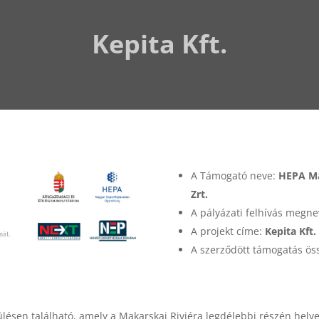
Kepita Kft.
A Támogató neve:
HEPA Ma
Zrt.
A pályázati felhívás megn
A projekt címe:
Kepita Kft.
A szerződött támogatás ös
lésen található, amely a Makarskai Riviéra legdélebbi részén helye