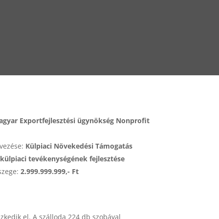
gyar Exportfejlesztési ügynökség Nonprofit
evezése:
Külpiaci Növekedési Támogatás
 külpiaci tevékenységének fejlesztése
szege:
2.999.999.999,- Ft
zkedik el. A szálloda 224 db szobával